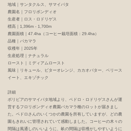
地域｜サンタクルス、サマイパタ
農園名｜フロリポンディオ
生産者｜ロス・ロドリゲス
標高｜1,396m - 1,700m
農園面積｜47.4ha（コーヒー栽培面積：29.4ha）
品種｜パカマラ
収穫年｜2025年
生産処理｜ナチュラル
ロースト｜ミディアムロースト
風味｜リキュール、ビターオレンジ、カカオバター、ベリース
イート、エキゾチック
詳細
ボリビアのサマイパタ地域より、ペドロ・ロドリゲスさんが運
営するフロリポンディオ農園パカマラ種のロットが届きまし
た。ペドロさんのいくつかの農園を所有していますが、どの農
園もきれいに管理されていて感動しました。コーヒーの木々の
間隔は風通しのいいように、畝の間隔は収穫がしやすいように