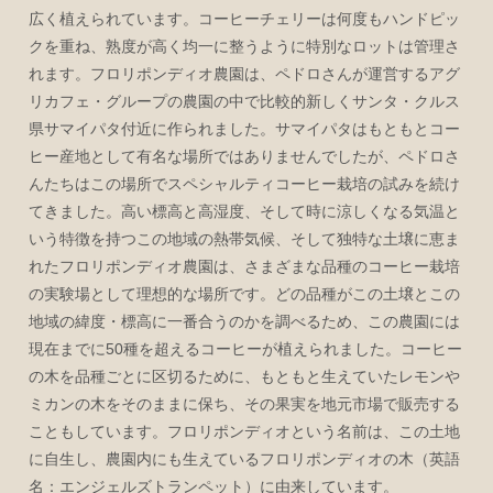
広く植えられています。コーヒーチェリーは何度もハンドピッ
クを重ね、熟度が高く均一に整うように特別なロットは管理さ
れます。フロリポンディオ農園は、ペドロさんが運営するアグ
リカフェ・グループの農園の中で比較的新しくサンタ・クルス
県サマイパタ付近に作られました。サマイパタはもともとコー
ヒー産地として有名な場所ではありませんでしたが、ペドロさ
んたちはこの場所でスペシャルティコーヒー栽培の試みを続け
てきました。高い標高と高湿度、そして時に涼しくなる気温と
いう特徴を持つこの地域の熱帯気候、そして独特な土壌に恵ま
れたフロリポンディオ農園は、さまざまな品種のコーヒー栽培
の実験場として理想的な場所です。どの品種がこの土壌とこの
地域の緯度・標高に一番合うのかを調べるため、この農園には
現在までに50種を超えるコーヒーが植えられました。コーヒー
の木を品種ごとに区切るために、もともと生えていたレモンや
ミカンの木をそのままに保ち、その果実を地元市場で販売する
こともしています。フロリポンディオという名前は、この土地
に自生し、農園内にも生えているフロリポンディオの木（英語
名：エンジェルズトランペット）に由来しています。