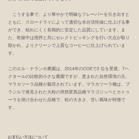
こうする事で、より華やかで明確なフレーバーを引き出すと
ともに、スロードライによって適切な水分活性値に仕上げる事
ができ、枯れにくく長期的に安定した品質にしています。ま
た、乾燥中は撹拌と共にセレクトピッキングを行い欠点が取り
除かれ、よりクリーンで上質なコーヒーに仕上げられていま
す。
このエル・ナランホ農園は、2014年のCOEで2 位を受賞。7ヘ
クタールの比較的小さな農園ですが、恵まれた自然環境の元、
マラカツーラ品種が栽培されています。マラカツーラ種は、ブ
ラジルで発見された大粒の突然変異品種マラゴジッペとカトゥ
ーラを掛け合わせた品種で、粒の大きさ、甘い風味が特徴で
す。
お支払い方法について