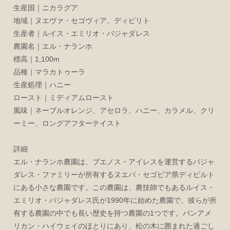
生産国｜ニカラグア
地域｜ヌエヴァ・セゴヴィア、ディピリト
生産者｜ルイス・エミリオ・バジャダレス
農園名｜エル・ナランホ
標高｜1,100m
品種｜マラカトゥーラ
生産処理｜ハニー
ロースト｜ミディアムロースト
風味｜ネーブルオレンジ、アセロラ、ハニー、カラメル、クリ
ーミー、ロングアフターテイスト
詳細
エル・ナランホ農園は、ブエノス・アイレスを運営するバジャ
ダレス・ファミリーが所有するヌエバ・セゴビア県ディピルト
にある小さな農園です。この農園は、農技師でもあるルイス・
エミリオ・バジャダレス氏が1990年に始めた農園で、彼らが所
有する農園の中でも長い歴史を持つ農園の1つです。パンアメ
リカン・ハイウェイのほとりにあり、松の木に囲まれた過ごし