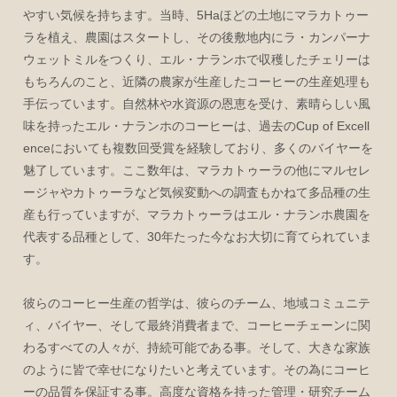
やすい気候を持ちます。当時、5Haほどの土地にマラカトゥー
ラを植え、農園はスタートし、その後敷地内にラ・カンパーナ
ウェットミルをつくり、エル・ナランホで収穫したチェリーは
もちろんのこと、近隣の農家が生産したコーヒーの生産処理も
手伝っています。自然林や水資源の恩恵を受け、素晴らしい風
味を持ったエル・ナランホのコーヒーは、過去のCup of Excell
enceにおいても複数回受賞を経験しており、多くのバイヤーを
魅了しています。ここ数年は、マラカトゥーラの他にマルセレ
ージャやカトゥーラなど気候変動への調査もかねて多品種の生
産も行っていますが、マラカトゥーラはエル・ナランホ農園を
代表する品種として、30年たった今なお大切に育てられていま
す。
彼らのコーヒー生産の哲学は、彼らのチーム、地域コミュニテ
ィ、バイヤー、そして最終消費者まで、コーヒーチェーンに関
わるすべての人々が、持続可能である事。そして、大きな家族
のように皆で幸せになりたいと考えています。その為にコーヒ
ーの品質を保証する事。高度な資格を持った管理・研究チーム