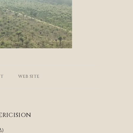
T
WEB SITE
ERICISION
込)