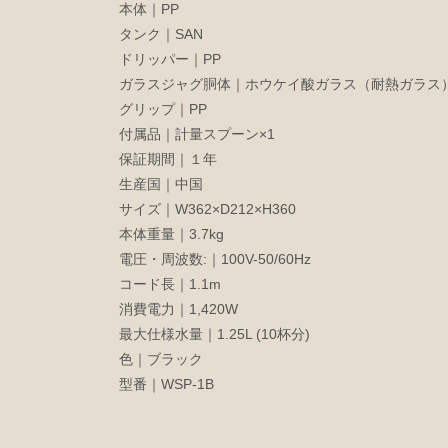
本体｜PP
タンク｜SAN
ドリッパー｜PP
ガラスジャグ胴体｜ホウケイ酸ガラス（耐熱ガラス
グリップ｜PP
付属品｜計量スプーン×1
保証期間｜１年
生産国｜中国
サイズ｜W362×D212×H360
本体重量｜3.7kg
電圧・周波数:｜100V-50/60Hz
コード長｜1.1m
消費電力｜1,420W
最大仕様水量｜1.25L (10杯分)
色｜ブラック
型番｜WSP-1B