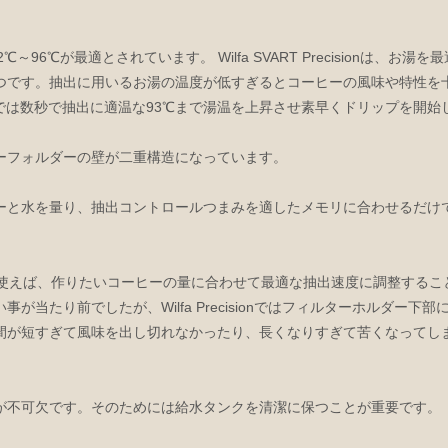
門家によると92℃～96℃が最適とされています。 Wilfa SVART Precisi
つです。抽出に用いるお湯の温度が低すぎるとコーヒーの風味や特性を
isionでは数秒で抽出に適温な93℃まで湯温を上昇させ素早くドリップを開
ーフォルダーの壁が二重構造になっています。
ーと水を量り、抽出コントロールつまみを適したメモリに合わせるだけ
トロールつまみを使えば、作りたいコーヒーの量に合わせて最適な抽出速度に調整
が当たり前でしたが、Wilfa Precisionではフィルターホルダー
間が短すぎて風味を出し切れなかったり、長くなりすぎて苦くなってし
が不可欠です。そのためには給水タンクを清潔に保つことが重要です。